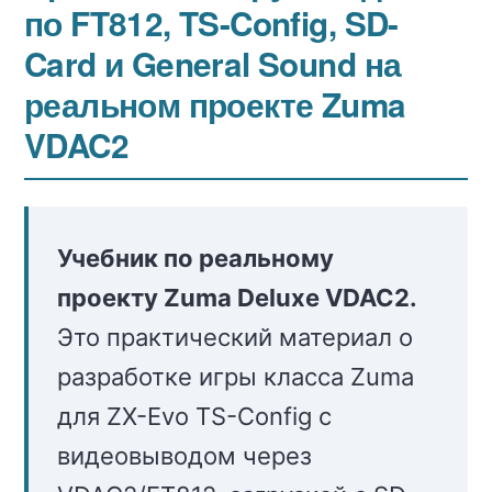
по FT812, TS-Config, SD-
на
ZX-
Card и General Sound на
Evo
реальном проекте Zuma
TS-
VDAC2
Config
+
VDAC2/FT812
Учебник по реальному
проекту Zuma Deluxe VDAC2.
Это практический материал о
разработке игры класса Zuma
для ZX-Evo TS-Config с
видеовыводом через