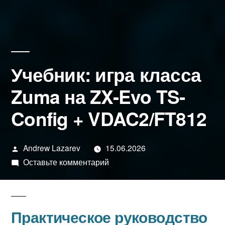
Учебник: игра класса
Zuma на ZX-Evo TS-
Config + VDAC2/FT812
Написано
Andrew Lazarev
15.06.2026
автором
к
Оставьте комментарий
Учебник:
игра
класса
Практическое руководство
Zuma